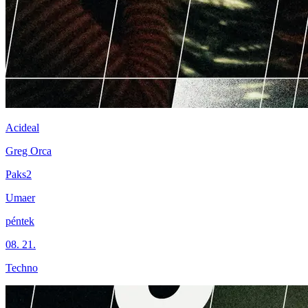
Acideal
Greg Orca
Paks2
Umaer
péntek
08. 21.
Techno