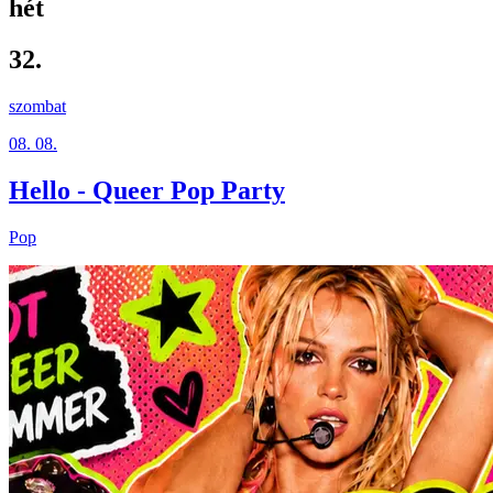
hét
32.
szombat
08. 08.
Hello - Queer Pop Party
Pop